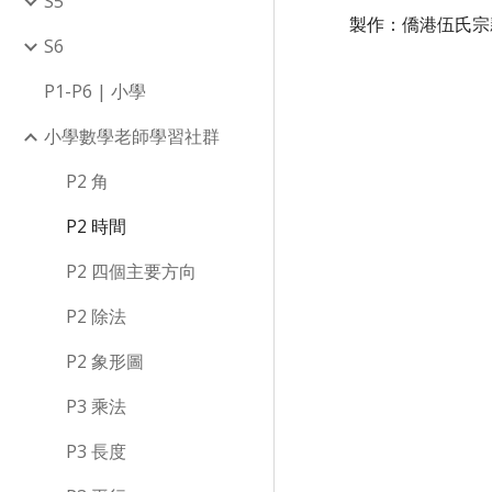
S5
製作：僑港伍氏宗
S6
P1-P6 | 小學
小學數學老師學習社群
P2 角
P2 時間
P2 四個主要方向
P2 除法
P2 象形圖
P3 乘法
P3 長度