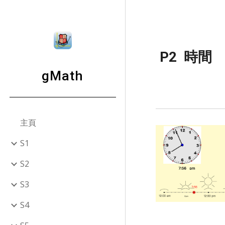
Sk
P2  時間
gMath
主頁
S1
S2
S3
S4