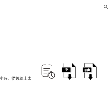
ion
4小時。從數線上太